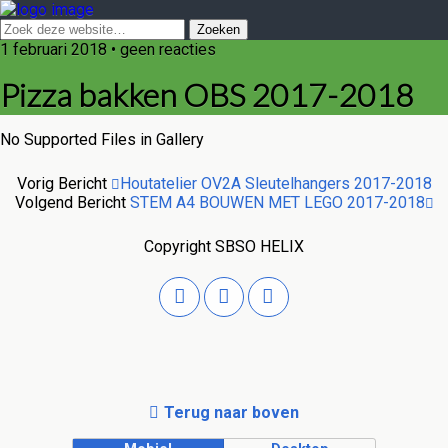
1 februari 2018 • geen reacties
Pizza bakken OBS 2017-2018
No Supported Files in Gallery
Vorig Bericht
Houtatelier OV2A Sleutelhangers 2017-2018
Volgend Bericht
STEM A4 BOUWEN MET LEGO 2017-2018
Copyright SBSO HELIX
Terug naar boven